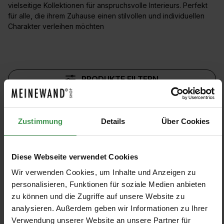
vielseitige Kollektionen für anspruchsvolle Interieurs. Perfekt
für alle, die ihrem Zuhause einen stilvollen und individuellen
Charakter verleihen möchten
PRODUKTE FILTERN
Muster anzeigen
Zustimmung
Details
Über Cookies
Diese Webseite verwendet Cookies
Tapete Cordoba
Tapete Stelvio
Wir verwenden Cookies, um Inhalte und Anzeigen zu
Threads by GP & J Baker
Threads by GP & J Baker
personalisieren, Funktionen für soziale Medien anbieten
zu können und die Zugriffe auf unsere Website zu
7 Farben
5 Farben
Ab 258,30 €
Ab 258,30 €
+3
+1
analysieren. Außerdem geben wir Informationen zu Ihrer
Verwendung unserer Website an unsere Partner für