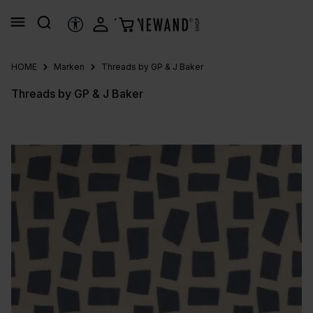
alt springen
HILFSTOOLS
HOME
Marken
Threads by GP & J Baker
Threads by GP & J Baker